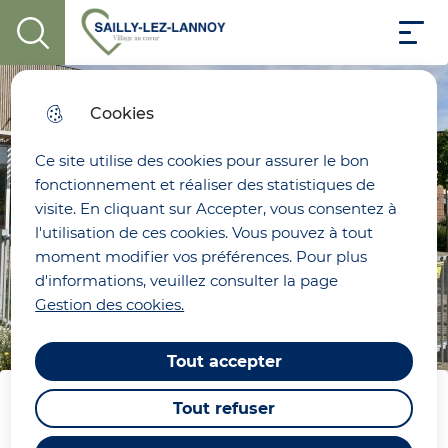
Menu pri
Aller
Aller au
Consulter
Aller à la
Menu
au
Ville de Sailly-Lez-Lannoy
contenu
le plan
display the search field
recherche
menu
principal
du site
Cookies
Ce site utilise des cookies pour assurer le bon
fonctionnement et réaliser des statistiques de
visite. En cliquant sur Accepter, vous consentez à
l'utilisation de ces cookies. Vous pouvez à tout
moment modifier vos préférences. Pour plus
d'informations, veuillez consulter la page
Gestion des cookies.
Tout accepter
Tout refuser
Equipements municipaux