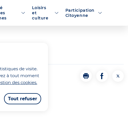
té
Loisirs
Participation
es
et
Citoyenne
es
culture
istiques de visite.
ouvez à tout moment
Imprimer
Partager la
Part
stion des cookies.
Tout refuser