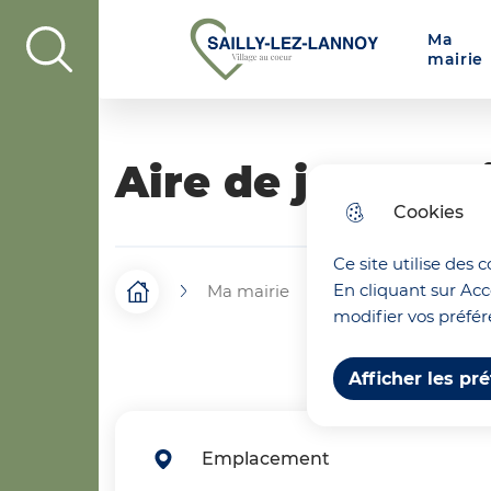
Menu prin
N
Ma
Aller au menu
Aller à la recherche
Aller au c
a
Ville de Sailly-Lez-Lannoy
display the search field
mairie
v
i
Aire de jeux pet
g
Cookies
a
t
Ce site utilise des 
En cliquant sur Acc
Ma mairie
Ma commune
F
Accueil
i
modifier vos préfér
i
o
Afficher les pr
l
n
d
p
Emplacement
'
r