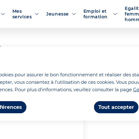
cipal
Egali
Mes
Emploi et
ontenu principal
Consulter le plan du site
Jeunesse
femm
services
formation
homm
ite enfance
cookies pour assurer le bon fonctionnement et réaliser des stat
epter, vous consentez à l'utilisation de ces cookies. Vous p
Equipements municipaux
Aire de jeux petite enfance
ences. Pour plus d'informations, veuillez consulter la page
Ge
éférences
Tout accepter