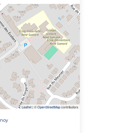
Leaflet
| ©
OpenStreetMap
contributors
nnoy